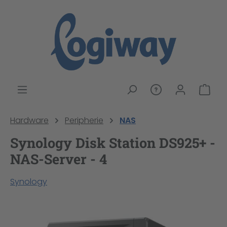
alt springen
War
Hardware
Peripherie
NAS
Synology Disk Station DS925+ -
NAS-Server - 4
Synology
Bildergalerie überspringen