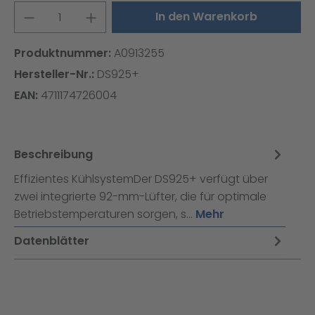
Produkt Anzahl: Gib den gewünschten W
In den Warenkorb
Produktnummer:
A0913255
Hersteller-Nr.:
DS925+
EAN:
4711174726004
Beschreibung
Effizientes KühlsystemDer DS925+ verfügt über
zwei integrierte 92-mm-Lüfter, die für optimale
Betriebstemperaturen sorgen, s…
Mehr
Datenblätter