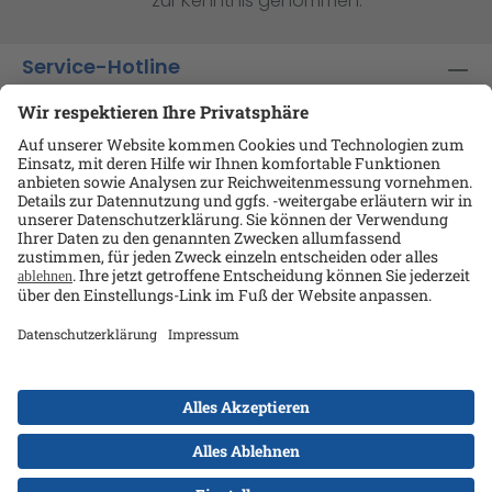
zur Kenntnis genommen.
Service-Hotline
Shop-Service
Informationen
Ansprechpartner
Datenschutz
AGB
Kontakt
Impressum
Alle Preise exkl. gesetzl. Mehrwertsteuer zzgl.
Versandkosten
und ggf. Nachnahmegebühren, wenn
nicht anders angegeben.