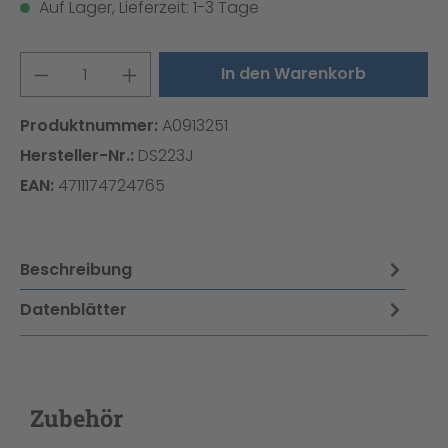
Auf Lager, Lieferzeit: 1-3 Tage
Produkt Anzahl: Gib den gewünschten W
In den Warenkorb
Produktnummer:
A0913251
Hersteller-Nr.:
DS223J
EAN:
4711174724765
Beschreibung
Datenblätter
Zubehör