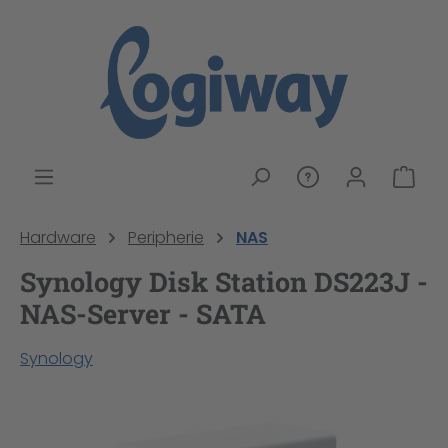
alt springen
War
Hardware
Peripherie
NAS
Synology Disk Station DS223J -
NAS-Server - SATA
Synology
Bildergalerie überspringen