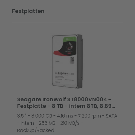
Produktgalerie überspringen
Festplatten
Seagate IronWolf ST8000VN004 -
Festplatte - 8 TB - intern 8TB, 8.89
cm (3.5") , SATA 6Gb
3,5 " - 8.000 GB - 4,16 ms - 7.200 rpm - SATA
- Intern - 256 MB - 210 MB/s -
Backup/Backed