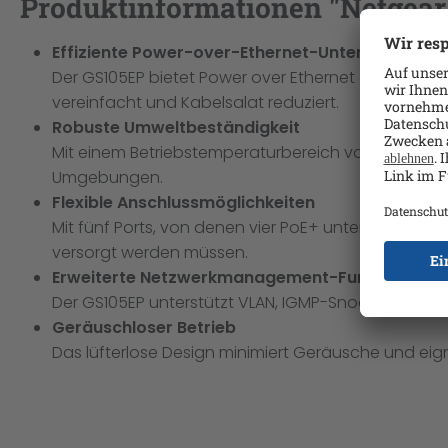
Produktinformationen "Netgear 
Effiziente Power-over-Ethernet-Unterstützung
Der GS105EP bietet Power over Ethernet (PoE+), sod
vereinfacht und Kabelsalat reduziert.
Robuste Umweltbeständigkeit
Mit einem Betriebstemperaturbereich von 0 °C bis 4
Umgebungen.
Flexible Anschlussmöglichkeiten
Mit fünf Ports, von denen vier PoE+ unterstützen, b
versorgt werden müssen.
Erweiterte Netzwerkmanagement-Funktionen
Der GS105EP unterstützt VLAN, IGMP-Snooping und Qo
Geräuschloser Betrieb
Das lüfterlose Design minimiert Geräusche und eig