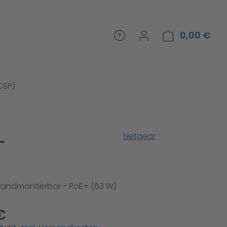
0,00 €
War
(CSP)
-
Netgear
wandmontierbar - PoE+ (63 W)
€