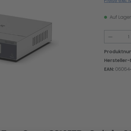
Preise exkl.
Auf Lager,
Produkt
Produktnu
Hersteller-
EAN:
06064