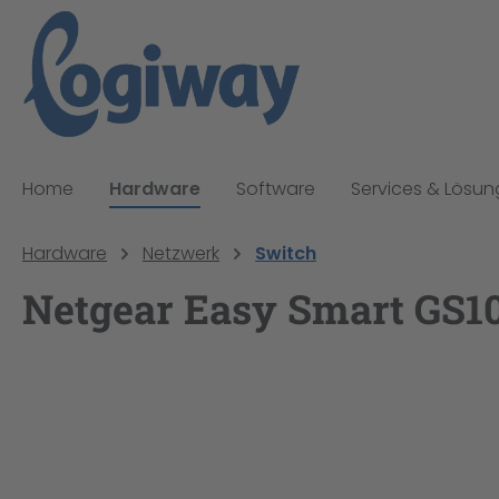
pringen
Zur Hauptnavigation springen
Home
Hardware
Software
Services & Lösu
Hardware
Netzwerk
Switch
Netgear Easy Smart GS105
Bildergalerie überspringen