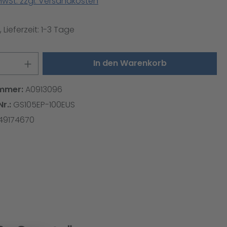
 MwSt. zzgl. Versandkosten
 Lieferzeit: 1-3 Tage
 Anzahl: Gib den gewünschten Wert ei
In den Warenkorb
mmer:
A0913096
Nr.:
GS105EP-100EUS
49174670