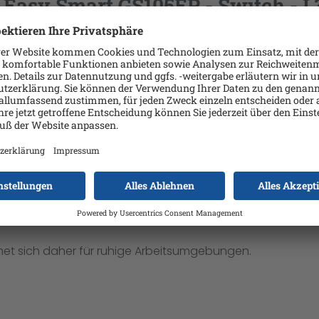
Easy Smart GS105EP - Switch - L3
ass Geräte über ein einziges Kabel mit Strom und Daten v
0 °C und Lagerungstemperaturen von -20 °C bis 70 °C arbe
ietet dieses Gerät vielseitige Anschlussmöglichkeiten für 
S und optimiert die Netzwerkleistung durch effektive Pri
net sich daher für ruhige Arbeitsumgebungen.