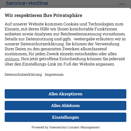
Service-Hotline
Shop-Service
Informationen
Ansprechpartner
Datenschutz
AGB
Kontakt
Impressum
Alle Preise exkl. gesetzl. Mehrwertsteuer zzgl.
Versandkosten
und ggf. Nachnahmegebühren, wenn
nicht anders angegeben.