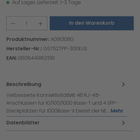
Auf Lager, Lieferzeit: 1-3 Tage
Produkt Anzahl: Gib den gewünschten W
In den Warenkorb
Produktnummer:
A0913080
Hersteller-Nr.:
GS752TPP-300EUS
EAN:
0606449162561
Beschreibung
Verbesserte KonnektivitätMit 48 RJ-45-
Anschlüssen für 10/100/1000 Base-T und 4 SFP-
Steckplätzen für 1000Base-X bietet der NE…
Mehr
Datenblätter