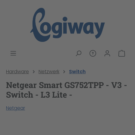
alt springen
War
Hardware
Netzwerk
Switch
Netgear Smart GS752TPP - V3 -
Switch - L3 Lite -
Netgear
Bildergalerie überspringen