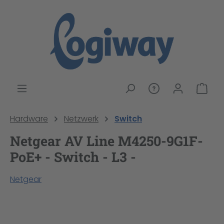
alt springen
War
Hardware
Netzwerk
Switch
Netgear AV Line M4250-9G1F-
PoE+ - Switch - L3 -
Netgear
Bildergalerie überspringen