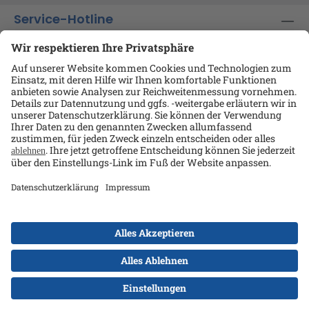
Service-Hotline
Shop-Service
Informationen
Ansprechpartner
Datenschutz
AGB
Kontakt
Impressum
Alle Preise exkl. gesetzl. Mehrwertsteuer zzgl.
Versandkosten
und ggf. Nachnahmegebühren, wenn
nicht anders angegeben.