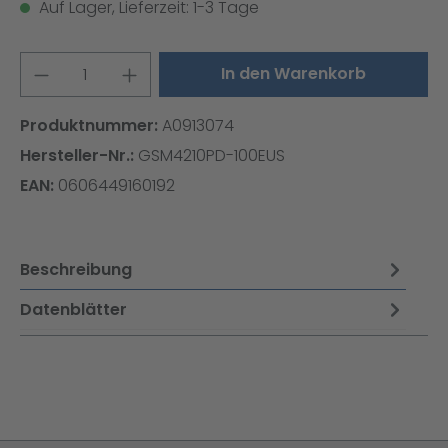
Auf Lager, Lieferzeit: 1-3 Tage
Produkt Anzahl: Gib den gewünschten W
In den Warenkorb
Produktnummer:
A0913074
Hersteller-Nr.:
GSM4210PD-100EUS
EAN:
0606449160192
Beschreibung
Datenblätter