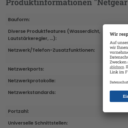
Produktinformationen "Netgear 
Bauform:
Diverse Produktfeatures (Wasserdicht,
Lautstärkeregler, ...):
Netzwerk/Telefon-Zusatzfunktionen:
Netzwerkports:
Netzwerkprotokolle:
Netzwerkstandards:
Portzahl:
Universelle Schnittstellen: