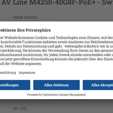
AV Line M4250-40G8F-PoE+ - Swit
Rack-Modul
Managed
MDI Port-
Erkennung
RJ-45
TCP/IP
Power over
Ethernet
48
RS-232