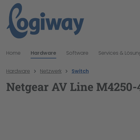
pringen
Zur Hauptnavigation springen
Home
Hardware
Software
Services & Lösu
Hardware
Netzwerk
Switch
Netgear AV Line M4250-4
Bildergalerie überspringen