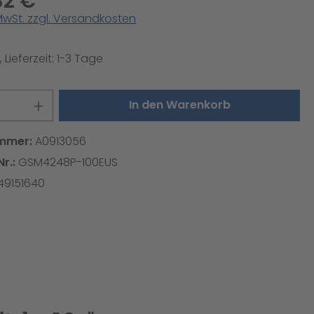
32 €
 MwSt. zzgl. Versandkosten
 Lieferzeit: 1-3 Tage
 Anzahl: Gib den gewünschten Wert ei
In den Warenkorb
mmer:
A0913056
Nr.:
GSM4248P-100EUS
49151640