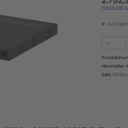
2.752,
Preise exkl.
Auf Lager,
Produkt
Produktnu
Hersteller-
EAN:
06064