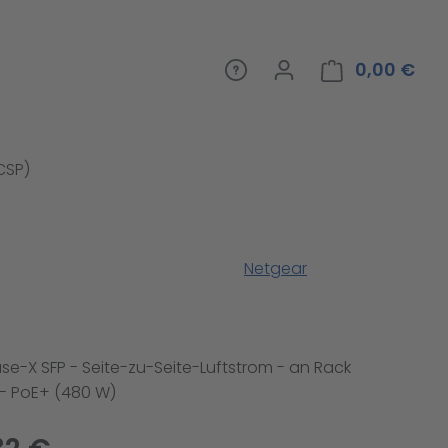
0,00 €
War
(CSP)
Netgear
ase-X SFP - Seite-zu-Seite-Luftstrom - an Rack
- PoE+ (480 W)