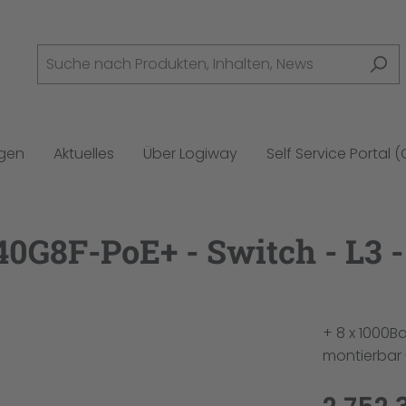
ngen
Aktuelles
Über Logiway
Self Service Portal 
0G8F-PoE+ - Switch - L3 -
+ 8 x 1000B
montierbar 