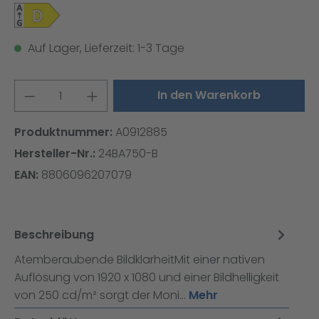
Auf Lager, Lieferzeit: 1-3 Tage
Produkt Anzahl: Gib den gewünschten W
In den Warenkorb
Produktnummer:
A0912885
Hersteller-Nr.:
24BA750-B
EAN:
8806096207079
Beschreibung
Atemberaubende BildklarheitMit einer nativen
Auflösung von 1920 x 1080 und einer Bildhelligkeit
von 250 cd/m² sorgt der Moni…
Mehr