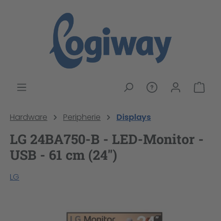
alt springen
War
Hardware
Peripherie
Displays
LG 24BA750-B - LED-Monitor -
USB - 61 cm (24")
LG
Bildergalerie überspringen