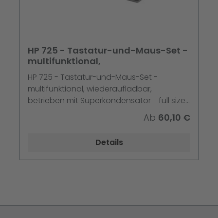
HP 725 - Tastatur-und-Maus-Set -
multifunktional,
HP 725 - Tastatur-und-Maus-Set -
multifunktional, wiederaufladbar,
betrieben mit Superkondensator - full size
- kabellos - 2.4 GHz, Bluetooth - Deutsch -
Ab
60,10 €
Nachtfall Schwarz - Smart Buy
Details