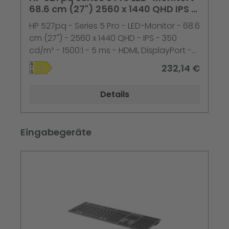
68.6 cm (27") 2560 x 1440 QHD IPS 5
ms schwarz
HP 527pq - Series 5 Pro - LED-Monitor - 68.6
cm (27") - 2560 x 1440 QHD - IPS - 350
cd/m² - 1500:1 - 5 ms - HDMI, DisplayPort -
Jet Black, Schwarz und Silber (Ständer) -
232,14 €
Smart Buy
Details
Produktgalerie überspringen
Eingabegeräte