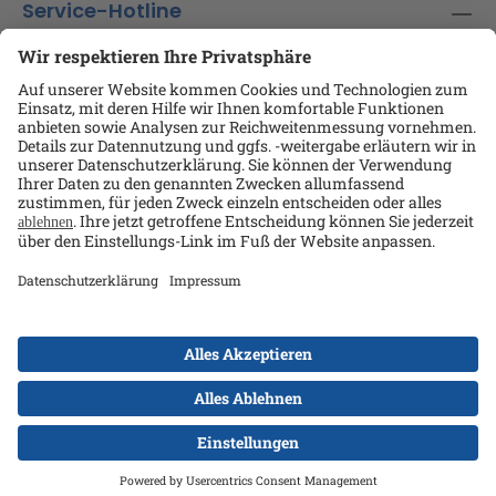
Service-Hotline
Shop-Service
Informationen
Ansprechpartner
Datenschutz
AGB
Kontakt
Impressum
Alle Preise exkl. gesetzl. Mehrwertsteuer zzgl.
Versandkosten
und ggf. Nachnahmegebühren, wenn
nicht anders angegeben.