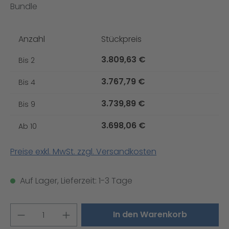
Bundle
Anzahl
Stückpreis
3.809,63 €
Bis
2
3.767,79 €
Bis
4
3.739,89 €
Bis
9
3.698,06 €
Ab
10
Preise exkl. MwSt. zzgl. Versandkosten
Auf Lager, Lieferzeit: 1-3 Tage
Produkt Anzahl: Gib den gewünschten W
In den Warenkorb