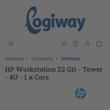
alt springen
War
Hardware
Computing
Desktops
HP Workstation Z2 G1i - Tower
- 4U - 1 x Core