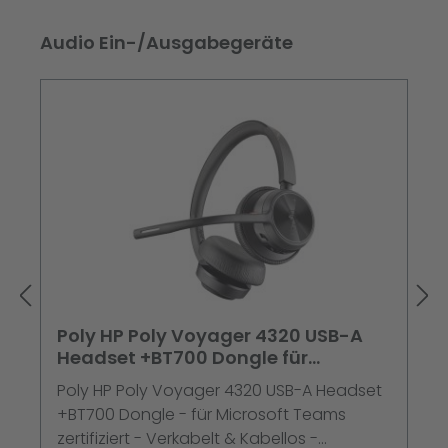
Produktgalerie überspringen
Audio Ein-/Ausgabegeräte
Poly HP Poly Voyager 4320 USB-A
Headset +BT700 Dongle für
Microsoft Teams zertifiziert
Poly HP Poly Voyager 4320 USB-A Headset
Kopfhörer Schwarz
+BT700 Dongle - für Microsoft Teams
zertifiziert - Verkabelt & Kabellos -