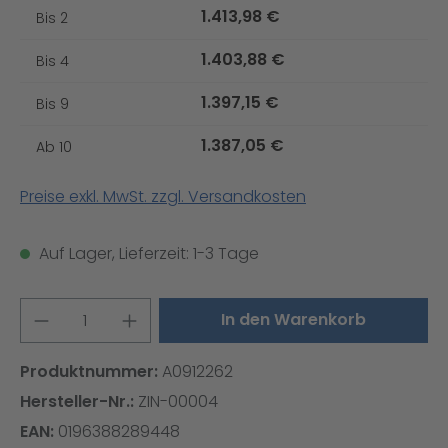
1.413,98 €
Bis
2
1.403,88 €
Bis
4
1.397,15 €
Bis
9
1.387,05 €
Ab
10
Preise exkl. MwSt. zzgl. Versandkosten
Auf Lager, Lieferzeit: 1-3 Tage
Produkt Anzahl: Gib den gewünschten W
In den Warenkorb
Produktnummer:
A0912262
Hersteller-Nr.:
ZIN-00004
EAN:
0196388289448