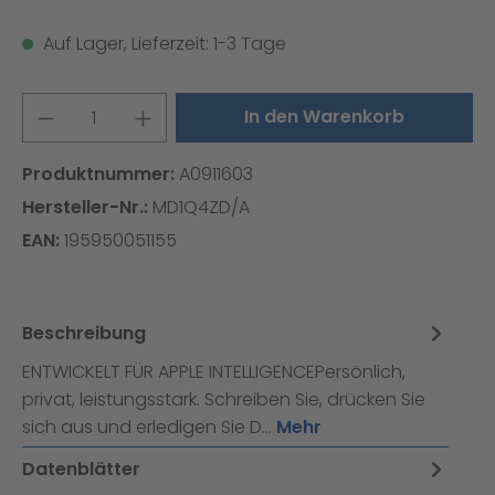
Auf Lager, Lieferzeit: 1-3 Tage
Produkt Anzahl: Gib den gewünschten W
In den Warenkorb
Produktnummer:
A0911603
Hersteller-Nr.:
MD1Q4ZD/A
EAN:
195950051155
Beschreibung
ENTWICKELT FÜR APPLE INTELLIGENCEPersönlich,
privat, leistungsstark. Schreiben Sie, drücken Sie
sich aus und erledigen Sie D…
Mehr
Datenblätter