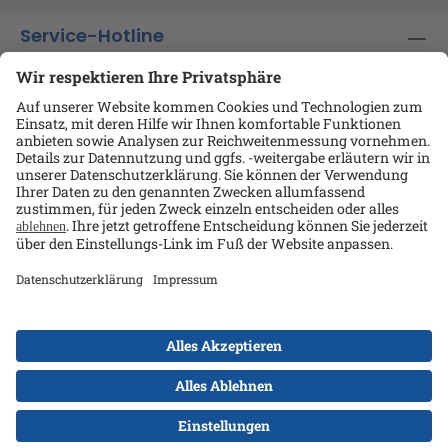
Service-Hotline
Shop-Service
Informationen
Ansprechpartner
Datenschutz
AGB
Kontakt
Impressum
Alle Preise exkl. gesetzl. Mehrwertsteuer zzgl.
Versandkosten
und ggf. Nachnahmegebühren, wenn
nicht anders angegeben.