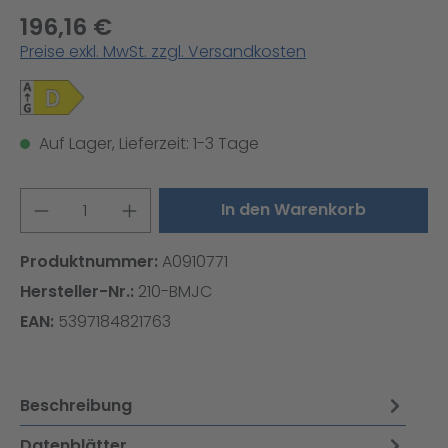
196,16 €
Preise exkl. MwSt. zzgl. Versandkosten
Auf Lager, Lieferzeit: 1-3 Tage
Produkt Anzahl: Gib den gewünschten W
In den Warenkorb
Produktnummer:
A0910771
Hersteller-Nr.:
210-BMJC
EAN:
5397184821763
Beschreibung
Datenblätter