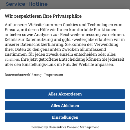
Service-Hotline
Shop-Service
Informationen
Ansprechpartner
Datenschutz
AGB
Kontakt
Impressum
Alle Preise exkl. gesetzl. Mehrwertsteuer zzgl.
Versandkosten
und ggf. Nachnahmegebühren, wenn
nicht anders angegeben.