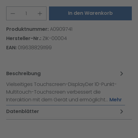
Produkt Anzahl: Gib den gewünschten W
In den Warenkorb
Produktnummer:
A0909741
Hersteller-Nr.:
ZIK-00004
EAN:
0196388291199
Beschreibung
Vielseitiges Touchscreen-DisplayDer 10-Punkt-
Multitouch-Touchscreen verbessert die
Interaktion mit dem Gerät und ermöglicht…
Mehr
Datenblätter