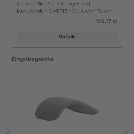
Surface Slim Pen 2 Ablage- und
Ladeschale - QWERTZ - Deutsch - Platin -
für Surface Pro 10 - Pro 8 - Pro 9 - Pro X -
125,17 €
Pro X for Business
Details
Produktgalerie überspringen
Eingabegeräte