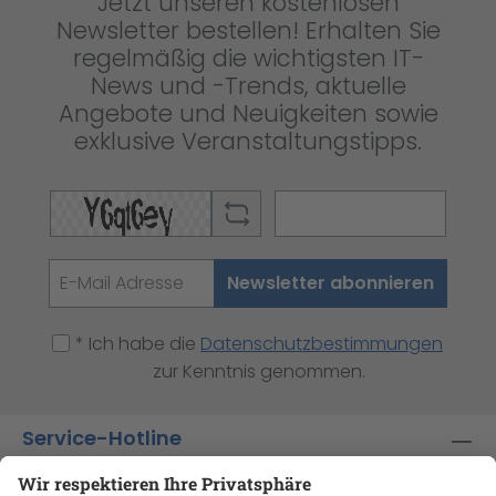
Jetzt unseren kostenlosen
Newsletter bestellen! Erhalten Sie
regelmäßig die wichtigsten IT-
News und -Trends, aktuelle
Angebote und Neuigkeiten sowie
exklusive Veranstaltungstipps.
Newsletter abonnieren
* Ich habe die
Datenschutzbestimmungen
zur Kenntnis genommen.
Service-Hotline