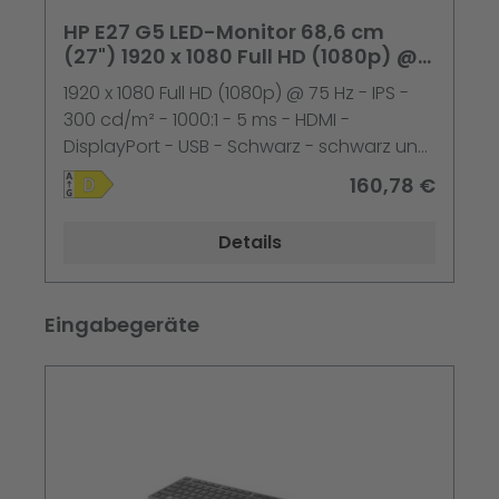
HP E27 G5 LED-Monitor 68,6 cm
(27") 1920 x 1080 Full HD (1080p) @
75 Hz IPS
1920 x 1080 Full HD (1080p) @ 75 Hz - IPS -
300 cd/m² - 1000:1 - 5 ms - HDMI -
DisplayPort - USB - Schwarz - schwarz und
silber (Ständer)
160,78 €
Details
Produktgalerie überspringen
Eingabegeräte