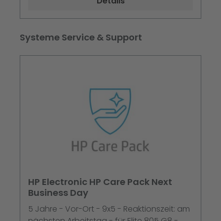
Details
Produktgalerie überspringen
Systeme Service & Support
HP Electronic HP Care Pack Next
Business Day
5 Jahre - Vor-Ort - 9x5 - Reaktionszeit: am
nächsten Arbeitstag - für Elite 805 G8 -