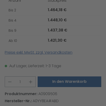
Anzahl
Stückpreis
1.464,18 €
Bis
2
1.448,10 €
Bis
4
1.437,38 €
Bis
9
1.421,30 €
Ab
10
Preise exkl. MwSt. zzgl. Versandkosten
Auf Lager, Lieferzeit: 1-3 Tage
Produkt Anzahl: Gib den gewünschten W
In den Warenkorb
Produktnummer:
A0909506
Hersteller-Nr.:
A0YY8EA#ABD