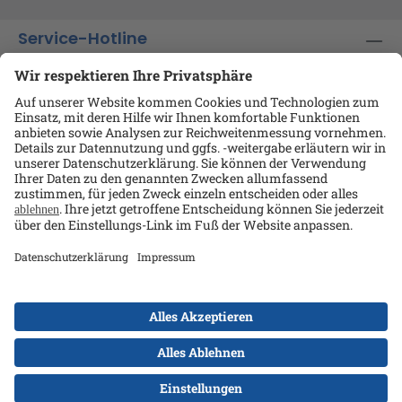
Service-Hotline
Shop-Service
Informationen
Ansprechpartner
Datenschutz
AGB
Kontakt
Impressum
Alle Preise exkl. gesetzl. Mehrwertsteuer zzgl.
Versandkosten
und ggf. Nachnahmegebühren, wenn
nicht anders angegeben.