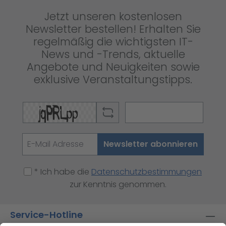
Jetzt unseren kostenlosen
Newsletter bestellen! Erhalten Sie
regelmäßig die wichtigsten IT-
News und -Trends, aktuelle
Angebote und Neuigkeiten sowie
exklusive Veranstaltungstipps.
Newsletter abonnieren
* Ich habe die
Datenschutzbestimmungen
zur Kenntnis genommen.
Service-Hotline