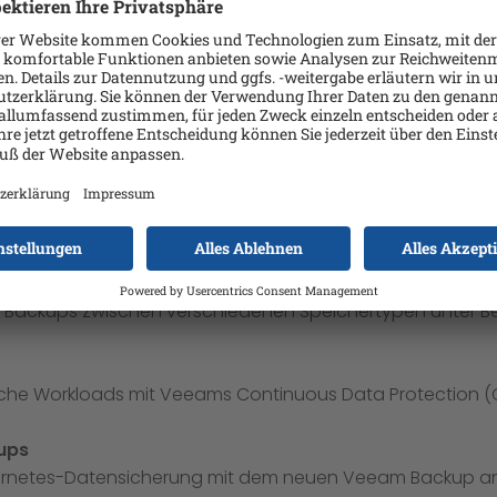
nternehmens
hungen in Ihrem Unternehmen durch erweiterte unveränderl
chkeit für HPE StoreOnce Catalyst-Zielspeicher.
nsanwendungen
Plug-in für Microsoft SQL Server, während Veeam Explorer f
exer Umgebungen mit flexiblen richtlinienähnlichen Auftr
en SLA-Berichten (Service Level Agreement).
 den vollständigen Lese-/Schreibzugriff eines Benutzers a
n Backups zwischen verschiedenen Speichertypen unter B
kritische Workloads mit Veeams Continuous Data Protection
ups
bernetes-Datensicherung mit dem neuen Veeam Backup and 