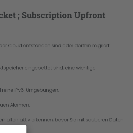
et ; Subscription Upfront
 der Cloud entstanden sind oder dorthin migriert
tspeicher eingebettet sind, eine wichtige
nd reine IPv6-Umgebungen.
euen Alarmen.
rhalten aktiv erkennen, bevor Sie mit sauberen Daten