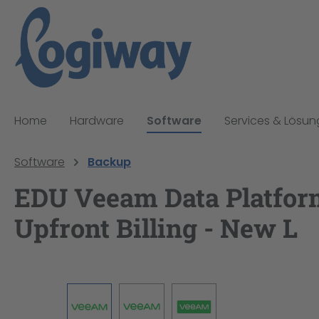
pringen
Zur Hauptnavigation springen
Home
Hardware
Software
Services & Lösu
Software
Backup
EDU Veeam Data Platform
Upfront Billing - New L
Bildergalerie überspringen