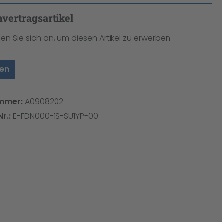
ertragsartikel
den Sie sich an, um diesen Artikel zu erwerben.
en
mmer:
A0908202
Nr.:
E-FDN000-1S-SU1YP-00