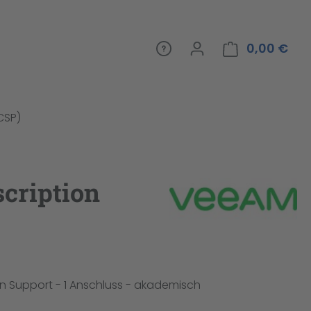
0,00 €
War
(CSP)
cription
n Support - 1 Anschluss - akademisch