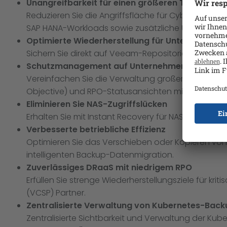
Unangreifbarkeit für einen größeren Teil des U
Reduzieren Sie die Angriffsfläche für Cyber-Bedro
SAP HANA-Workloads sowie zusätzliche Unveränderli
Optimierte Wiederherstellung für Unternehme
Sichern Sie direkt auf Veeam-Repositories mit dem 
Schutzmanagement auf Unternehmensniveau
Vereinfachen Sie die Verwaltung großer und kompl
Objective) und RPO-Statusansichten mit spezifisch
Eliminieren Sie NAS-Zugriffslücken
Erhalten Sie mit Instant Recovery für NAS-Backups
Verbesserte betriebliche Effizienz
Optimieren Sie das Verschieben oder Kopieren vo
intelligenten Backup-Datenmigration.
Zuverlässiges DRaaS mit niedrigem RPO
Erfüllen Sie strenge Wiederherstellungsziele für 
(VCSP) Partner.
Zentralisierte Verwaltung von Kubernetes-Back
Zentralisierte Sichtbarkeit und Verwaltung der Ku