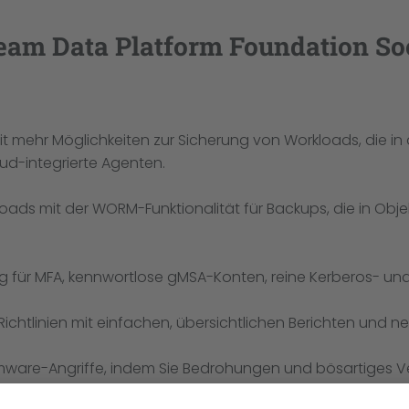
am Data Platform Foundation Sock
mit mehr Möglichkeiten zur Sicherung von Workloads, die in
d-integrierte Agenten.
ads mit der WORM-Funktionalität für Backups, die in Objek
ung für MFA, kennwortlose gMSA-Konten, reine Kerberos- u
ichtlinien mit einfachen, übersichtlichen Berichten und n
mware-Angriffe, indem Sie Bedrohungen und bösartiges Ve