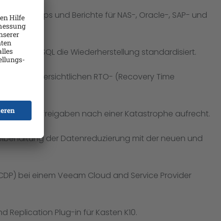
iche Backups und Berichte für NAS-, Oracle-, SAP- und
ür PostgreSQL die Wiederherstellung standardisiert.
ägen und übersichtlichen RTO- (Recovery Time
uf SMB-Dateifreigaben nach einer Katastrophe aufrecht.
eibehaltung der Datenreduzierung mit der neuen und
 (CDP) bei einem Veeam Cloud and Service Provider
Replication Plug-in für Kasten K10.