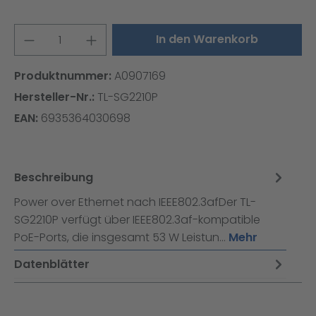
Produkt Anzahl: Gib den gewünschten W
In den Warenkorb
Produktnummer:
A0907169
Hersteller-Nr.:
TL-SG2210P
EAN:
6935364030698
Beschreibung
Power over Ethernet nach IEEE802.3afDer TL-
SG2210P verfügt über IEEE802.3af-kompatible
PoE-Ports, die insgesamt 53 W Leistun…
Mehr
Datenblätter