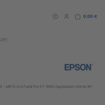
0,00 €
War
(CSP)
0 - M1170; EcoTank Pro ET-5150; Expression Home XP-