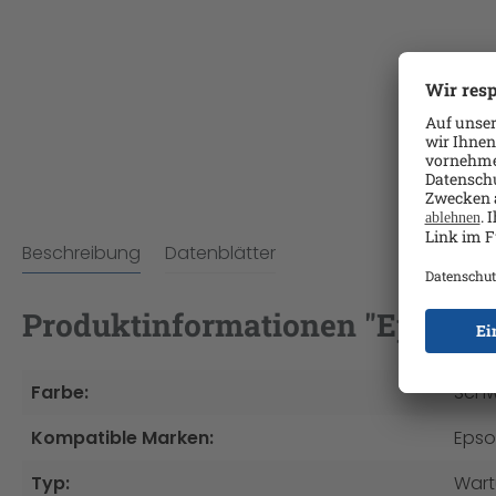
Beschreibung
Datenblätter
Produktinformationen "Epson Wa
Farbe:
Schw
Kompatible Marken:
Eps
Typ:
Wart