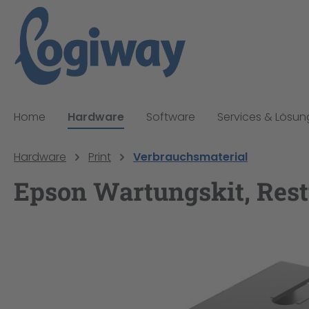
pringen
Zur Hauptnavigation springen
Home
Hardware
Software
Services & Lösu
Hardware
Print
Verbrauchsmaterial
Epson Wartungskit, Rest
Bildergalerie überspringen