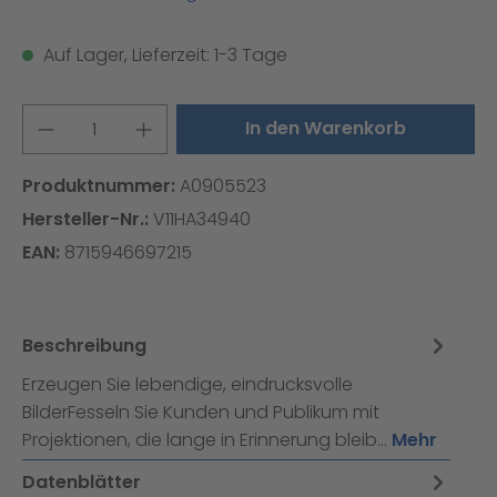
Auf Lager, Lieferzeit: 1-3 Tage
Produkt Anzahl: Gib den gewünschten W
In den Warenkorb
Produktnummer:
A0905523
Hersteller-Nr.:
V11HA34940
EAN:
8715946697215
Beschreibung
Erzeugen Sie lebendige, eindrucksvolle
BilderFesseln Sie Kunden und Publikum mit
Projektionen, die lange in Erinnerung bleib…
Mehr
Datenblätter