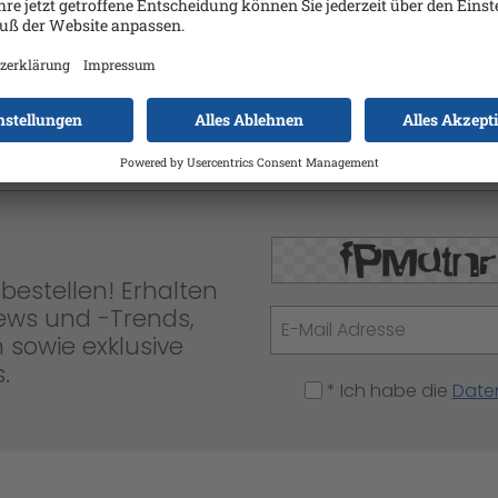
lDRAW Graphics Suite 365, 1+ Us
bestellen! Erhalten
News und -Trends,
 sowie exklusive
.
* Ich habe die
Date