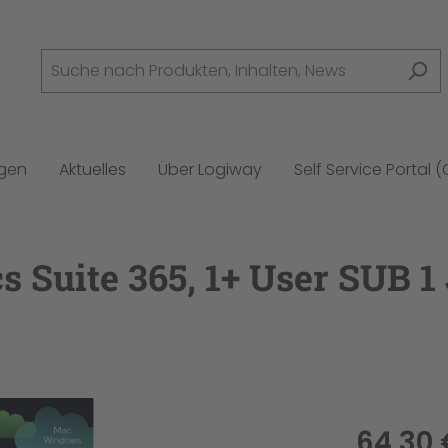
ngen
Aktuelles
Über Logiway
Self Service Portal 
Suite 365, 1+ User SUB 1
64,30 