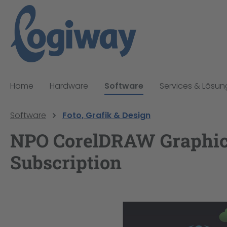
pringen
Zur Hauptnavigation springen
Home
Hardware
Software
Services & Lösu
Software
Foto, Grafik & Design
NPO CorelDRAW Graphics 
Subscription
Bildergalerie überspringen