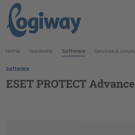
pringen
Zur Hauptnavigation springen
Home
Hardware
Software
Services & Lösu
Software
ESET PROTECT Advanced 
Bildergalerie überspringen