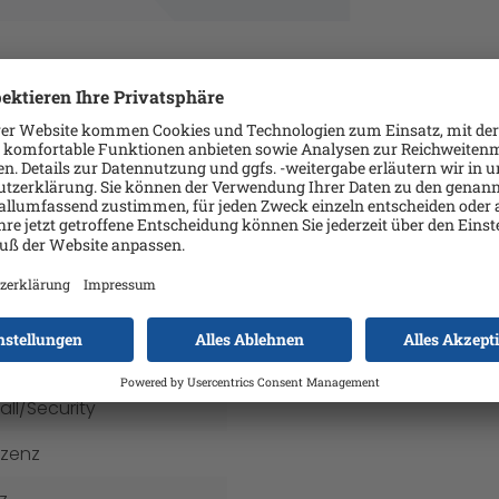
OTECT Advanced 1 Jahr Neulizenz
 OS
nload
re
version
all/Security
izenz