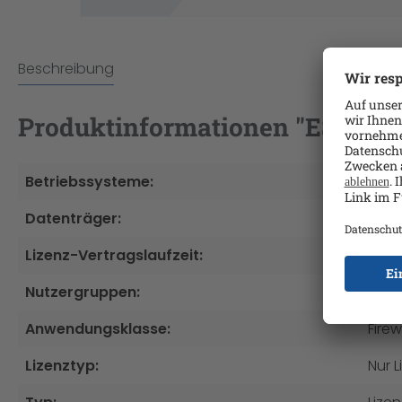
Beschreibung
Produktinformationen "ESET PR
Betriebssysteme:
Mac
Datenträger:
Dow
Lizenz-Vertragslaufzeit:
1Jah
Nutzergruppen:
Voll
Anwendungsklasse:
Firew
Lizenztyp:
Nur L