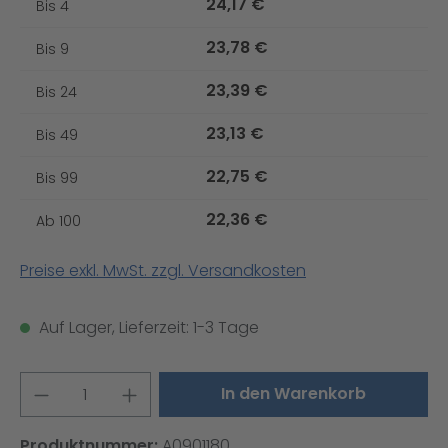
24,17 €
Bis
4
23,78 €
Bis
9
23,39 €
Bis
24
23,13 €
Bis
49
22,75 €
Bis
99
22,36 €
Ab
100
Preise exkl. MwSt. zzgl. Versandkosten
Auf Lager, Lieferzeit: 1-3 Tage
Produkt Anzahl: Gib den gewünschten W
In den Warenkorb
Produktnummer:
A0901180