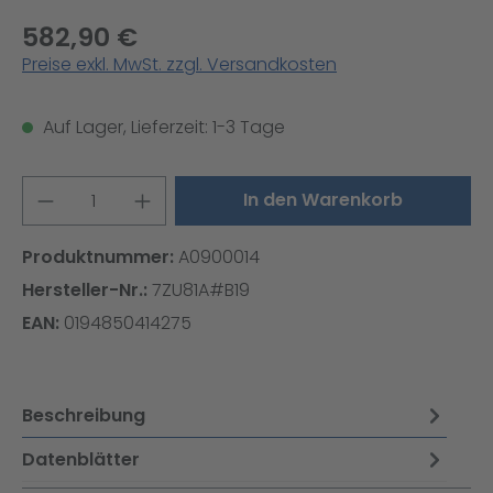
582,90 €
Preise exkl. MwSt. zzgl. Versandkosten
Auf Lager, Lieferzeit: 1-3 Tage
Produkt Anzahl: Gib den gewünschten W
In den Warenkorb
Produktnummer:
A0900014
Hersteller-Nr.:
7ZU81A#B19
EAN:
0194850414275
Beschreibung
Datenblätter