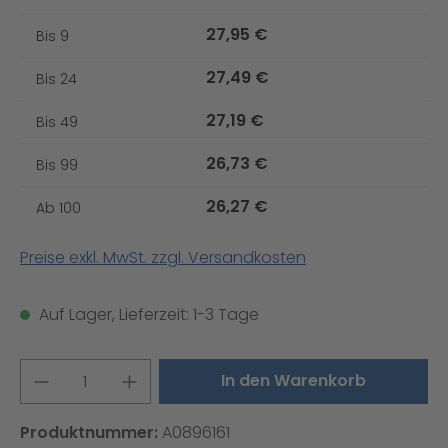
27,95 €
Bis
9
27,49 €
Bis
24
27,19 €
Bis
49
26,73 €
Bis
99
26,27 €
Ab
100
Preise exkl. MwSt. zzgl. Versandkosten
Auf Lager, Lieferzeit: 1-3 Tage
Produkt Anzahl: Gib den gewünschten W
In den Warenkorb
Produktnummer:
A0896161