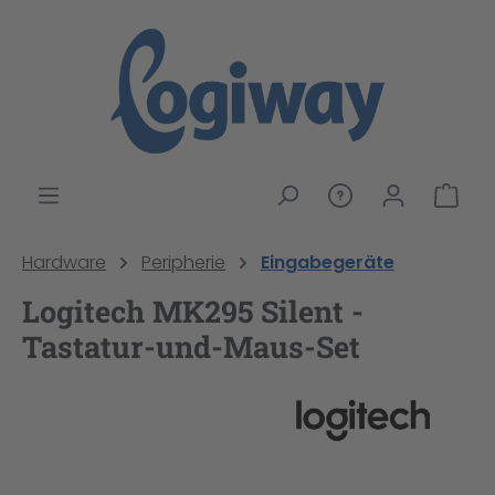
alt springen
War
Hardware
Peripherie
Eingabegeräte
Logitech MK295 Silent -
Tastatur-und-Maus-Set