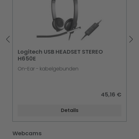
Logitech USB HEADSET STEREO
H650E
On-Ear - kabelgebunden
45,16 €
Details
Produktgalerie überspringen
Webcams