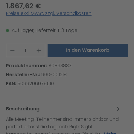
1.867,62 €
Preise exkl. MwSt. zzgl. Versandkosten
Auf Lager, Lieferzeit: 1-3 Tage
Produkt Anzahl: Gib den gewünschten W
In den Warenkorb
Produktnummer:
A0893833
Hersteller-Nr.:
960-001218
EAN:
5099206079519
Beschreibung
Alle Meeting-Teilnehmer sind immer sichtbar und
perfekt erfasstDie Logitech RightSight