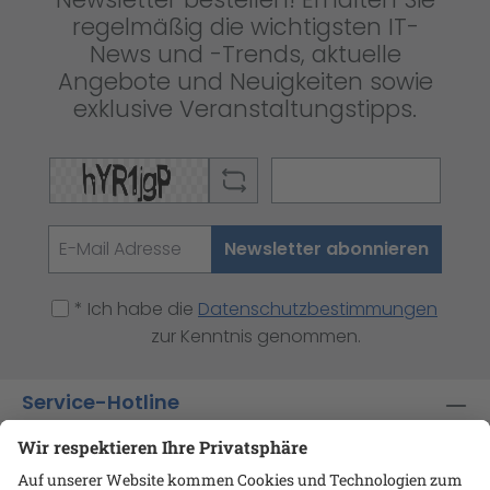
regelmäßig die wichtigsten IT-
News und -Trends, aktuelle
Angebote und Neuigkeiten sowie
exklusive Veranstaltungstipps.
Newsletter abonnieren
* Ich habe die
Datenschutzbestimmungen
zur Kenntnis genommen.
Service-Hotline
Shop-Service