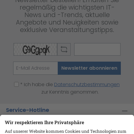
regelmäßig die wichtigsten IT-
News und -Trends, aktuelle
Angebote und Neuigkeiten sowie
exklusive Veranstaltungstipps.
Newsletter abonnieren
* Ich habe die
Datenschutzbestimmungen
zur Kenntnis genommen.
Service-Hotline
Shop-Service