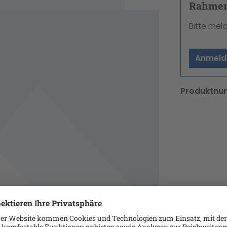
Rahmenv
Bitte mel
Anmeld
Produktnu