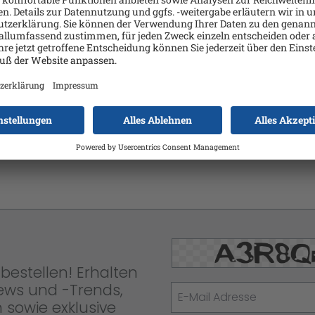
OV Central Intercept X Advanced
bestellen! Erhalten
News und -Trends,
 sowie exklusive