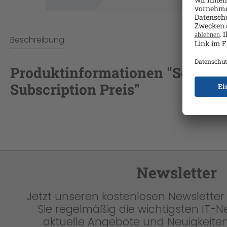
Beschreibung
Produktinformationen "Sophos G
Subscription Preis"
Newsletter
Jetzt unseren kostenlosen Newsletter 
Sie regelmäßig die wichtigsten IT-
aktuelle Angebote und Neuigkeiten