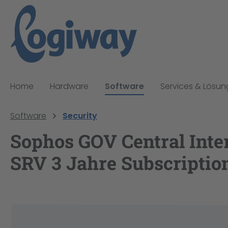
pringen
Zur Hauptnavigation springen
Home
Hardware
Software
Services & Lösu
Software
Security
Sophos GOV Central Inte
SRV 3 Jahre Subscription
Bildergalerie überspringen