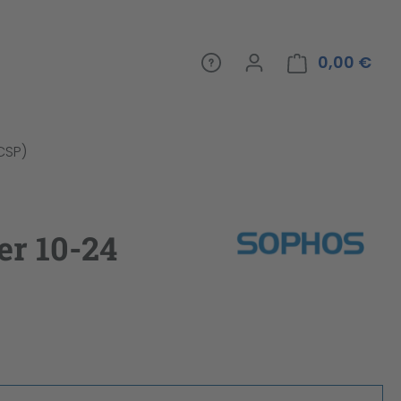
0,00 €
War
(CSP)
er 10-24