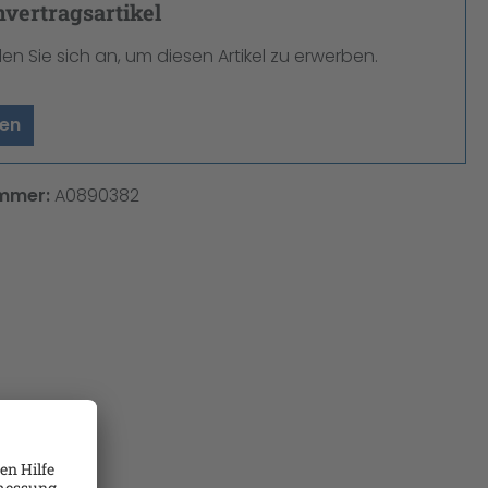
ertragsartikel
den Sie sich an, um diesen Artikel zu erwerben.
en
mmer:
A0890382