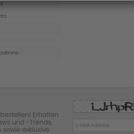
al
nta
npatrone
bestellen! Erhalten
News und -Trends,
 sowie exklusive