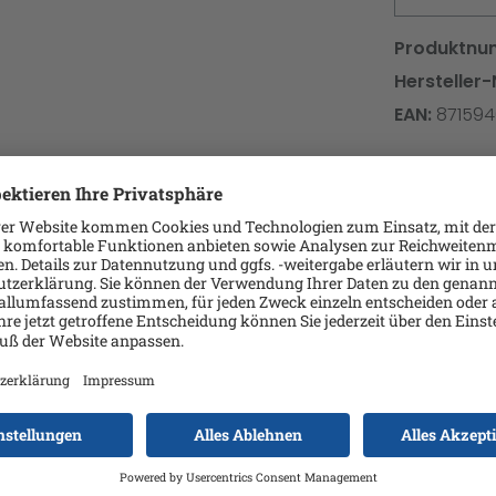
Produktnu
Hersteller-
EAN:
87159
43 - 19.9 ml - L-Größe - Magenta
ucken
 sie perfekt geeignet für beidseitiges Drucken. Dank ihrer O
beim beidseitigen Drucken nicht zu Verschmierungen auf 
Tinte sind wasser- und textmarkerfest. Wird Text überschri