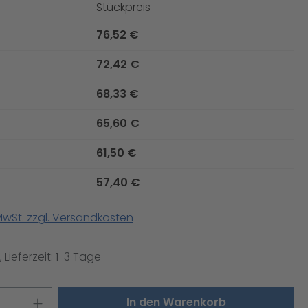
Stückpreis
76,52 €
72,42 €
68,33 €
65,60 €
61,50 €
57,40 €
 MwSt. zzgl. Versandkosten
 Lieferzeit: 1-3 Tage
 Anzahl: Gib den gewünschten Wert ei
In den Warenkorb