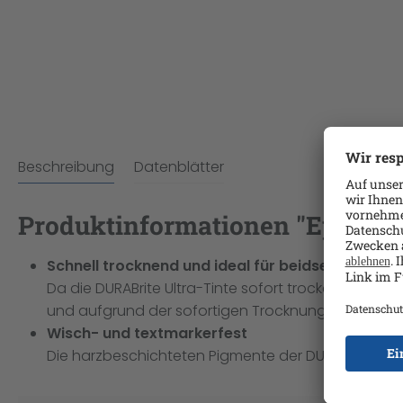
Beschreibung
Datenblätter
Produktinformationen "Epson T94
Schnell trocknend und ideal für beidseitiges Dr
Da die DURABrite Ultra-Tinte sofort trocken ist, ist
und aufgrund der sofortigen Trocknung kommt es 
Wisch- und textmarkerfest
Die harzbeschichteten Pigmente der DURABrite Ultra-