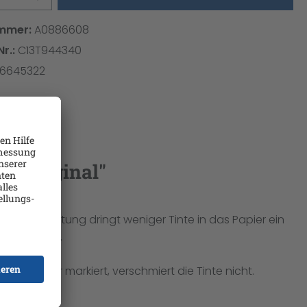
mmer:
A0886608
Nr.:
C13T944340
46645322
 - Original"
berflächenhaftung dringt weniger Tinte in das Papier ein
dem Papier.
eben oder markiert, verschmiert die Tinte nicht.