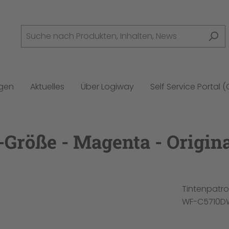
ngen
Aktuelles
Über Logiway
Self Service Portal 
L-Größe - Magenta - Origin
Tintenpatr
WF-C5710D