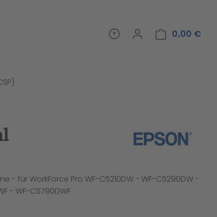
0,00 €
War
(CSP)
al
one - für WorkForce Pro WF-C5210DW - WF-C5290DW -
WF - WF-C5790DWF