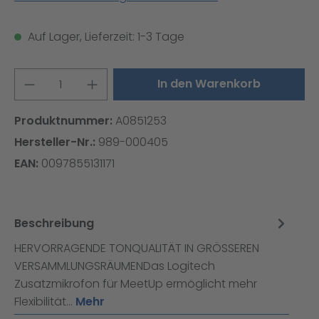
Auf Lager, Lieferzeit: 1-3 Tage
Produkt Anzahl: Gib den gewünschten W
In den Warenkorb
Produktnummer:
A0851253
Hersteller-Nr.:
989-000405
EAN:
0097855131171
Beschreibung
HERVORRAGENDE TONQUALITÄT IN GRÖSSEREN
VERSAMMLUNGSRÄUMENDas Logitech
Zusatzmikrofon für MeetUp ermöglicht mehr
Flexibilität…
Mehr