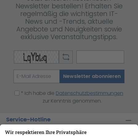
Newsletter bestellen! Erhalten Sie
regelmäßig die wichtigsten IT-
News und -Trends, aktuelle
Angebote und Neuigkeiten sowie
exklusive Veranstaltungstipps.
Newsletter abonnieren
* Ich habe die
Datenschutzbestimmungen
zur Kenntnis genommen.
Service-Hotline