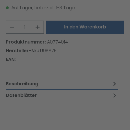
Auf Lager, Lieferzeit: 1-3 Tage
Produkt Anzahl: Gib den gewünschten W
In den Warenkorb
Produktnummer:
A0774014
Hersteller-Nr.:
U9BA7E
EAN:
Beschreibung
Datenblätter