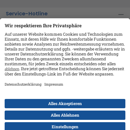
Service-Hotline
Shop-Service
Informationen
Ansprechpartner
Datenschutz
AGB
Kontakt
Impressum
Alle Preise exkl. gesetzl. Mehrwertsteuer zzgl.
Versandkosten
und ggf. Nachnahmegebühren, wenn
nicht anders angegeben.