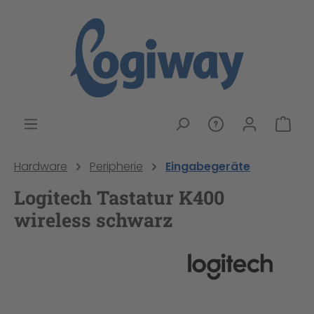
alt springen
War
Hardware
Peripherie
Eingabegeräte
Logitech Tastatur K400
wireless schwarz