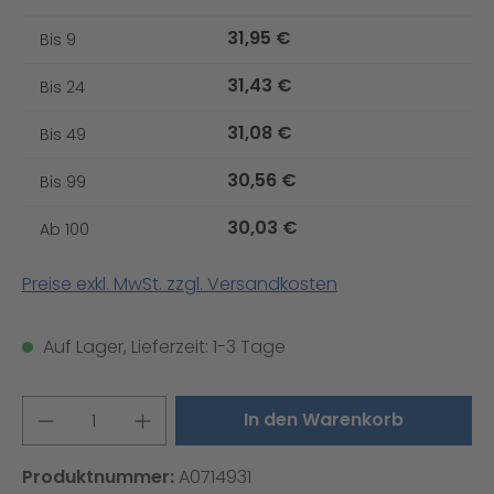
31,95 €
Bis
9
31,43 €
Bis
24
31,08 €
Bis
49
30,56 €
Bis
99
30,03 €
Ab
100
Preise exkl. MwSt. zzgl. Versandkosten
Auf Lager, Lieferzeit: 1-3 Tage
Produkt Anzahl: Gib den gewünschten W
In den Warenkorb
Produktnummer:
A0714931