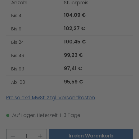
Anzahl
Stückpreis
104,09 €
Bis
4
102,27 €
Bis
9
100,45 €
Bis
24
99,23 €
Bis
49
97,41 €
Bis
99
95,59 €
Ab
100
Preise exkl. MwSt. zzgl. Versandkosten
Auf Lager, Lieferzeit: 1-3 Tage
Produkt Anzahl: Gib den gewünschten W
In den Warenkorb