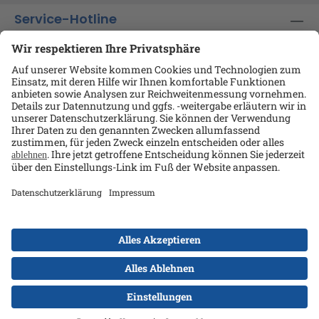
Service-Hotline
Shop-Service
Informationen
Ansprechpartner
Datenschutz
AGB
Kontakt
Impressum
Alle Preise exkl. gesetzl. Mehrwertsteuer zzgl.
Versandkosten
und ggf. Nachnahmegebühren, wenn
nicht anders angegeben.