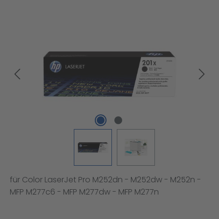
Bildergalerie überspringen
für Color LaserJet Pro M252dn - M252dw - M252n -
MFP M277c6 - MFP M277dw - MFP M277n