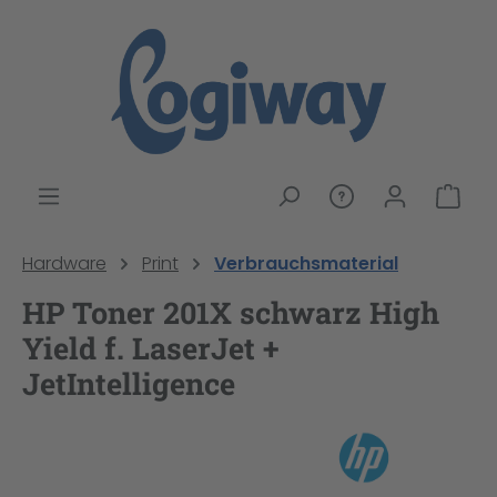
alt springen
War
Hardware
Print
Verbrauchsmaterial
HP Toner 201X schwarz High
Yield f. LaserJet +
JetIntelligence