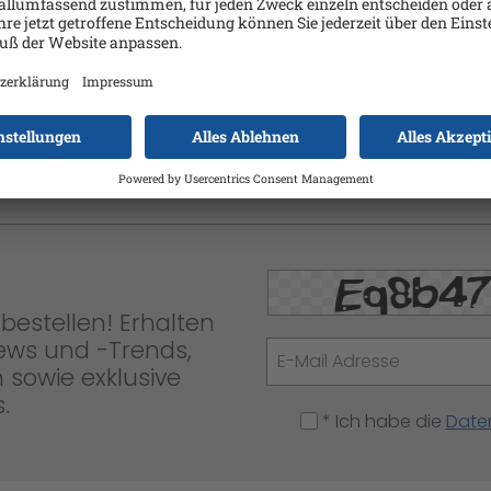
are Pack 3 Jahre nächster Arbeit
bestellen! Erhalten
News und -Trends,
 sowie exklusive
.
* Ich habe die
Date