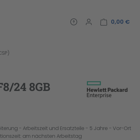
0,00 €
War
(CSP)
SF8/24 8GB
terung - Arbeitszeit und Ersatzteile - 5 Jahre - Vor-Ort
ktionszeit: am nächsten Arbeitstag