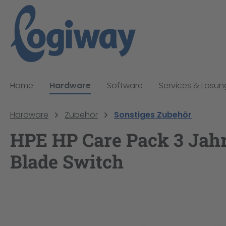
pringen
Zur Hauptnavigation springen
Home
Hardware
Software
Services & Lösu
Hardware
Zubehör
Sonstiges Zubehör
HPE HP Care Pack 3 Jahr
Blade Switch
Bildergalerie überspringen