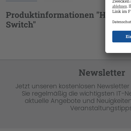
Produktinformationen "HPE HP C
Switch"
Newsletter
Jetzt unseren kostenlosen Newsletter 
Sie regelmäßig die wichtigsten IT-
aktuelle Angebote und Neuigkeiten
Veranstaltungstipps