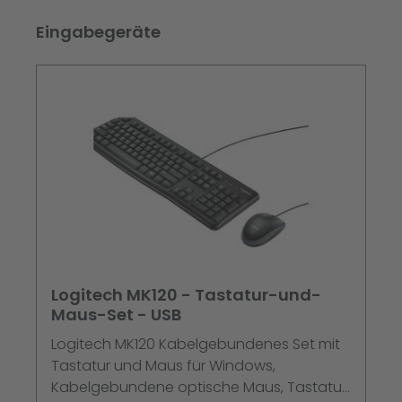
Produktgalerie überspringen
Eingabegeräte
Logitech MK120 - Tastatur-und-
Maus-Set - USB
Logitech MK120 Kabelgebundenes Set mit
Tastatur und Maus für Windows,
Kabelgebundene optische Maus, Tastatur