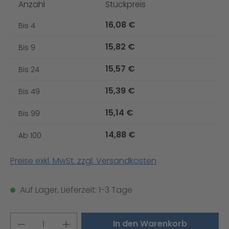
Anzahl
Stückpreis
16,08 €
Bis
4
15,82 €
Bis
9
15,57 €
Bis
24
15,39 €
Bis
49
15,14 €
Bis
99
14,88 €
Ab
100
Preise exkl. MwSt. zzgl. Versandkosten
Auf Lager, Lieferzeit: 1-3 Tage
Produkt Anzahl: Gib den gewünschten W
In den Warenkorb