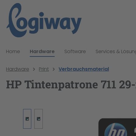
pringen
Zur Hauptnavigation springen
Home
Hardware
Software
Services & Lösu
Hardware
Print
Verbrauchsmaterial
HP Tintenpatrone 711 29
Bildergalerie überspringen