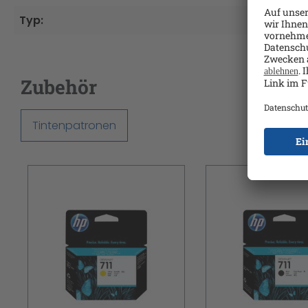
Typ:
Tinte
Zubehör
Tintenpatronen
Produktgalerie überspringen