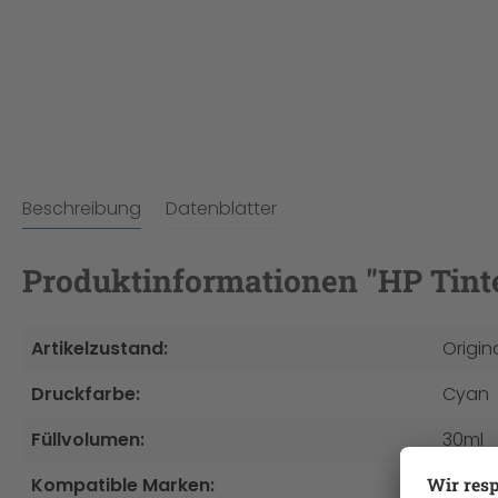
Beschreibung
Datenblätter
Produktinformationen "HP Tint
Artikelzustand:
Origin
Druckfarbe:
Cyan
Füllvolumen:
30ml
Kompatible Marken:
HP