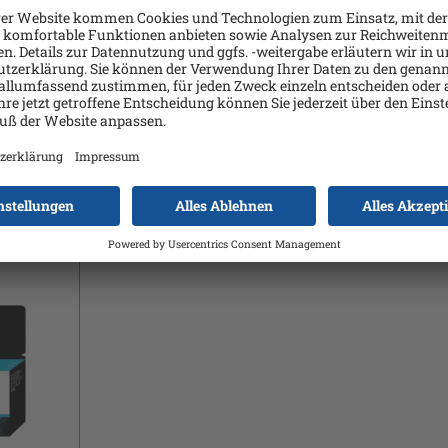
npatrone