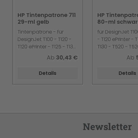
HP Tintenpatrone 711
HP Tintenpatr
29-ml gelb
80-ml schwar
Tintenpatrone - für
für DesignJet T10
DesignJet T100 - T120 -
- T120 ePrinter - T
T120 ePrinter - T125 - T130
T130 - T520 - T5
- T520 - T520 ePrinter -
ePrinter - T525 -
Ab
30,43 €
Ab
T525 - T530
Details
Details
Newsletter