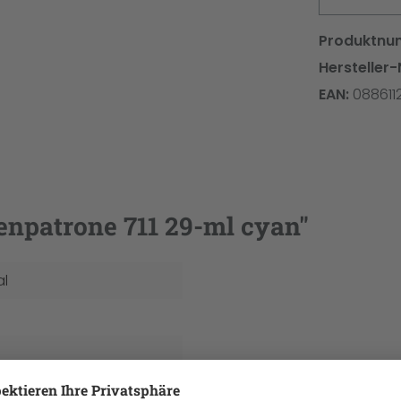
Produktnu
Hersteller-
EAN:
088611
enpatrone 711 29-ml cyan"
al