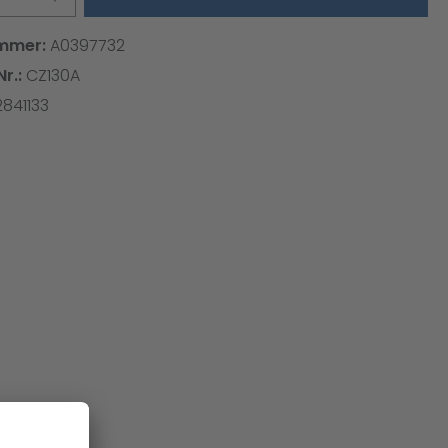
mmer:
A0397732
Nr.:
CZ130A
2841133