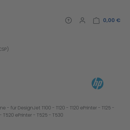
0,00 €
War
(CSP)
e - für DesignJet T100 - T120 - T120 ePrinter - T125 -
- T520 ePrinter - T525 - T530