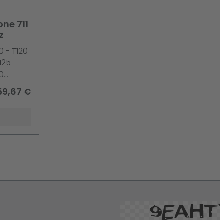
one 711
z
0 - T120
125 -
20
 T530
59,67 €