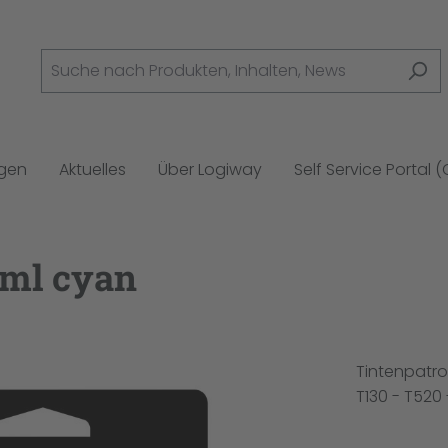
ngen
Aktuelles
Über Logiway
Self Service Portal 
-ml cyan
Tintenpatron
T130 - T520 