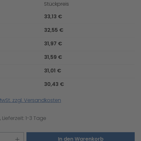
Stückpreis
33,13 €
32,55 €
31,97 €
31,59 €
31,01 €
30,43 €
 MwSt. zzgl. Versandkosten
 Lieferzeit: 1-3 Tage
 Anzahl: Gib den gewünschten Wert ei
In den Warenkorb