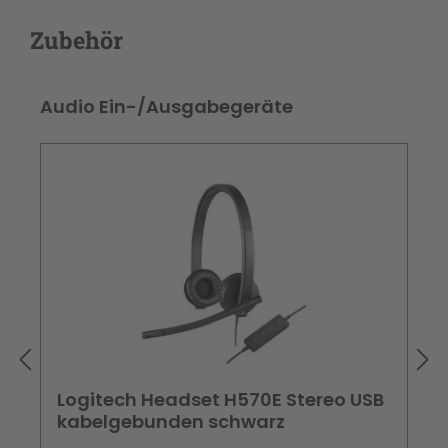
Zubehör
Produktgalerie überspringen
Audio Ein-/Ausgabegeräte
Logitech Headset H570E Stereo USB
kabelgebunden schwarz