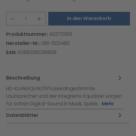
Produkt Anzahl: Gib den gewünschten W
In den Warenkorb
Produktnummer:
A0373366
Hersteller-Nr.:
981-000480
EAN:
5099206038868
Beschreibung
HD-KLANGQUALITÄTLaserabgestimmte
Lautsprecher und der integrierte Equalizer sorgen
für satten Digital-Sound in Musik, Spiele…
Mehr
Datenblätter