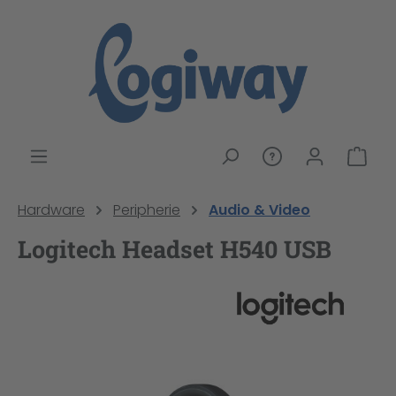
alt springen
War
Hardware
Peripherie
Audio & Video
Logitech Headset H540 USB
Bildergalerie überspringen