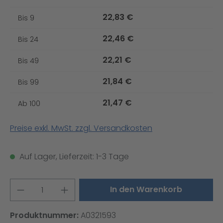
22,83 €
Bis
9
22,46 €
Bis
24
22,21 €
Bis
49
21,84 €
Bis
99
21,47 €
Ab
100
Preise exkl. MwSt. zzgl. Versandkosten
Auf Lager, Lieferzeit: 1-3 Tage
Produkt Anzahl: Gib den gewünschten W
In den Warenkorb
Produktnummer:
A0321593