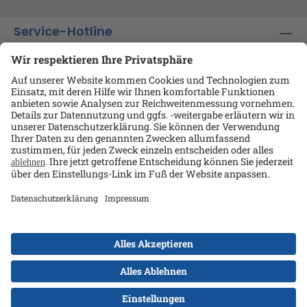
Service-Hotline
Shop-Service
Informationen
Ansprechpartner
Datenschutz
AGB
Kontakt
Impressum
Alle Preise exkl. gesetzl. Mehrwertsteuer zzgl.
Versandkosten
und ggf. Nachnahmegebühren, wenn
nicht anders angegeben.