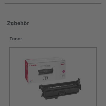
Zubehör
Produktgalerie überspringen
Toner