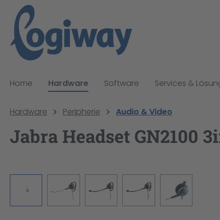
pringen
Zur Hauptnavigation springen
Home
Hardware
Software
Services & Lösu
Hardware
Peripherie
Audio & Video
Jabra Headset GN2100 3i
Bildergalerie überspringen