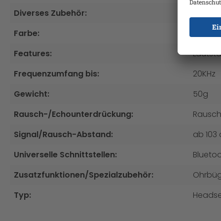
Diverses Zubehör:
Sonsti
Farbe:
Schwar
Features:
Lautstä
Frequenzumfang bis:
20KHz
Gewicht:
50g
Rausch-/Echounterdrückung:
Rausch
Signal/Rausch-Abstand:
ab 103 
Universelle Schnittstellen:
Blueto
Zusatzfunktionen/Spezialzubehör:
Ohrbüg
Typ:
Headse