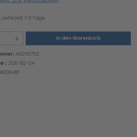
 MwSt. zzgl. Versandkosten
 Lieferzeit: 1-3 Tage
 Anzahl: Gib den gewünschten Wert ei
In den Warenkorb
mmer:
A0056702
Nr.:
2126-82-04
1000481