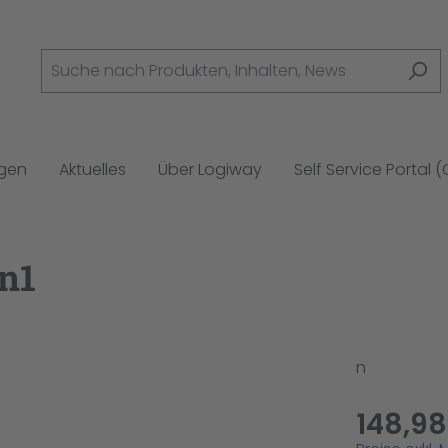
ngen
Aktuelles
Über Logiway
Self Service Portal 
n1
n
148,98