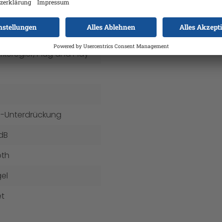
ge Antenne
z
rkeregler
, Plug and Play
-Unterdrückung
dB
oth
el
t