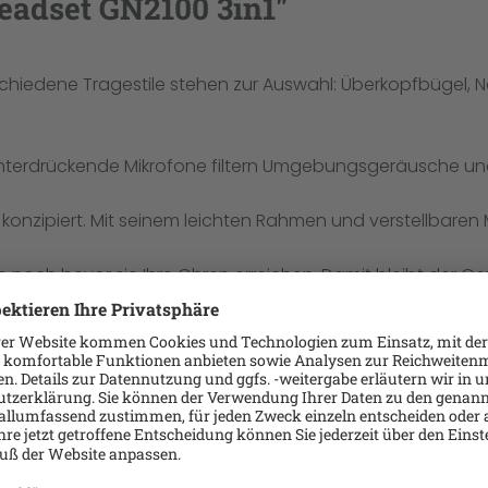
eadset GN2100 3in1"
chiedene Tragestile stehen zur Auswahl: Überkopfbügel, Na
nterdrückende Mikrofone filtern Umgebungsgeräusche und
rt konzipiert. Mit seinem leichten Rahmen und verstellbar
 noch bevor sie Ihre Ohren erreichen. Damit bleibt der Ge
leichter, ergonomischer Modelle mit weichen Ohrpolstern, 
ragen.