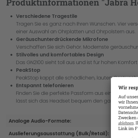
Produktinformationen "Jabra H
Verschiedene Tragestile
Tragen Sie es ganz nach Ihren Wünschen. Vier vers
einer Auswahl an Ohrplatten und Ohrpolstern aus.
Geräuschunterdrückende Mikrofone
Verschaffen Sie sich Gehör. Modernste geräuschu
Stilvolles und komfortables Design
Das GN2100 sieht toll aus und ist für hohen Komfo
PeakStop
PeakStop kappt alle schädlichen, lauten Geräusche
Entspannt telefonieren
Finden Sie die perfekte Passform aus einer Reihe 
lässt sich das Headset bequem den ganzen Tag t
Analoge Audio-Formate:
Mono
Auslieferungsausstattung (Bulk/Retail):
Retail