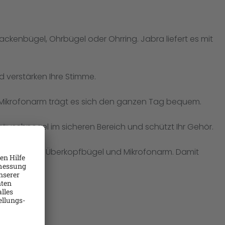
ckenbügel, Ohrbügel oder Ohrring. Jabra liefert es mit
 verstärken Ihre Stimme.
en Mikrofonarm trägt es sich den ganzen Tag bequem.
räuschpegel im sicheren Bereich und schützt Ihr Gehör.
verstellbarem Überkopfbügel und Mikrofonarm. Damit