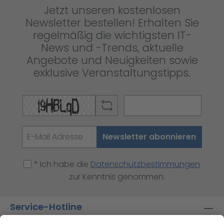
Jetzt unseren kostenlosen
Newsletter bestellen! Erhalten Sie
regelmäßig die wichtigsten IT-
News und -Trends, aktuelle
Angebote und Neuigkeiten sowie
exklusive Veranstaltungstipps.
Newsletter abonnieren
* Ich habe die
Datenschutzbestimmungen
zur Kenntnis genommen.
Service-Hotline