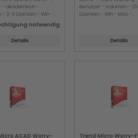
ro Lize
5er Schritte
r - akademisch -
Benutzer - Volumen - 2
- 2-5 Lizenzen - Win -
Lizenzen - Win - Mac -
Multilingual
echtigung notwendig
Details
Details
Micro ACAD Worry-
Trend Micro Worry-F