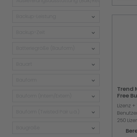
Auslieferungsausstattung (Bulk/Retail)
Backup-Leistung
Backup-Zeit
Batteriegröße (Bauform)
Bauart
Bauform
Trend 
Free Bu
Bauform (Intern/Extern)
Advance
Lizenz +
Maint. 
Bauform (Twisted Pair u.ä.)
Benutzer
250 Lize
Baugröße
Multiling
Ber