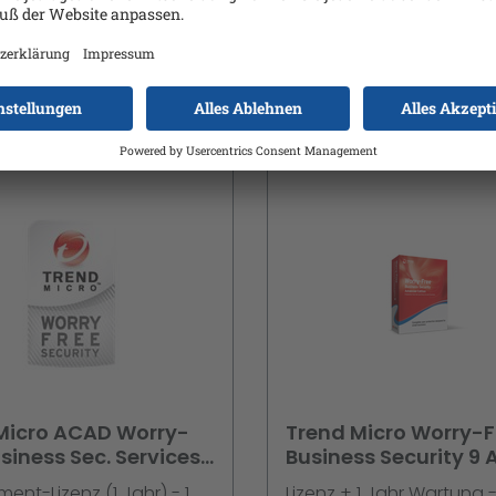
ry OS - Android -
echtigung notwendig
ual
Details
Details
Micro ACAD Worry-
Trend Micro Worry-F
siness Sec. Services
Business Security 9
Liz. 1 Jahreslizenz
50 Liz. + 1 Jahr Mai
nt-Lizenz (1 Jahr) - 1
Lizenz + 1 Jahr Wartung -