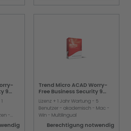
orry-
Trend Micro ACAD Worry-
ty 9
Free Business Security 9
J.
Standard 5-5 Liz. + 1J.
 1
Lizenz + 1 Jahr Wartung - 5
Maint. 5er Schr.
Benutzer - akademisch - Mac -
zen -
Win - Multilingual
twendig
Berechtigung notwendig