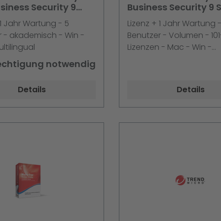
siness Security 9
Business Security 9 
d 5-5 Liz. + 1J.
250 Liz. + 1 Jahr
 1 Jahr Wartung - 5
Lizenz + 1 Jahr Wartung -
5er Schr.
Maintenance 5er Sch
r - akademisch - Win -
Benutzer - Volumen - 10
ltilingual
Lizenzen - Mac - Win -
Multilingual
echtigung notwendig
Details
Details