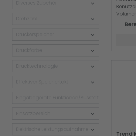
Preis p
Diverses Zubehör
Benutze
Volumen 
Drehzahl
Englisch
Ber
Druckerspeicher
Druckfarbe
Drucktechnologie
Effektiver Speichertakt
Eingabegeräte Funktionen/Ausstattung
Einsatzbereich
Elektrische Leistungsaufnahme
Trend 