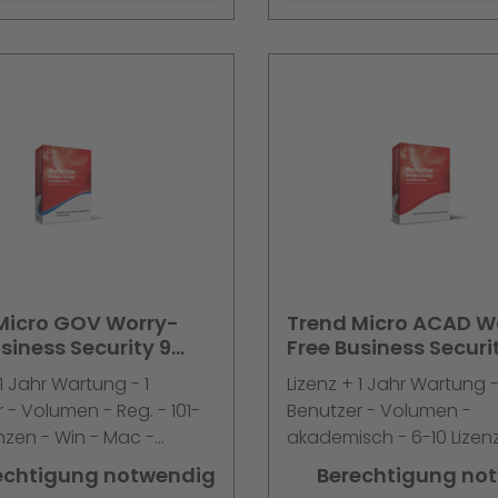
Micro GOV Worry-
Trend Micro ACAD W
siness Security 9
Free Business Securi
d 101-250 Liz. + 1J.
Standard 6-10 Liz. + 1
 1 Jahr Wartung - 1
Lizenz + 1 Jahr Wartung -
5er Schr.
Maint. 5er Schr.
 - Volumen - Reg. - 101-
Benutzer - Volumen -
nzen - Win - Mac -
akademisch - 6-10 Lizen
ual
Mac - Win - Multilingual
echtigung notwendig
Berechtigung no