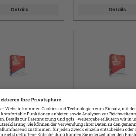
Details
Details
Micro GOV Worry-
Trend Micro Worry-F
siness Security 9
Business Security 9
d 6-10 Liz. + 1J.
Standard 51-100 Liz. +
nt-Lizenz (1 Jahr) - 1
Lizenz + 1 Jahr Wartung -
5er Schr.
Maint. 5er Schritte
 - Reg. - Volumen - 6-10
Benutzer - Volumen - 51
 - Win - Mac - iOS -
Lizenzen - Win - Multiling