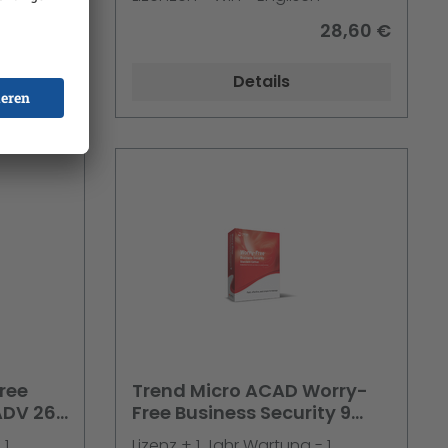
26,50 €
28,60 €
Details
ree
Trend Micro ACAD Worry-
 ADV 26-
Free Business Security 9
ntenance
Standard 26-50 Liz. + 1J.
 1
Lizenz + 1 Jahr Wartung - 1