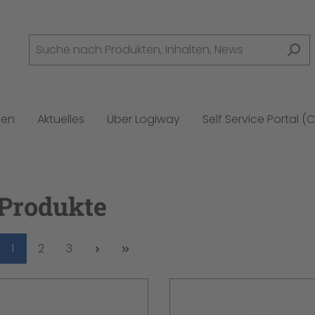
gen
Aktuelles
Über Logiway
Self Service Portal (
 Produkte
Seite
Seite
Seite
1
2
3