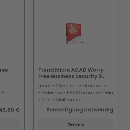
ree
Trend Micro ACAD Worry-
Free Business Security 9
 1J.
Standard 51-100 Liz. + 1J.
 1
Lizenz - 1 Benutzer - akademisch
Maint. 5er Schr.
25
- Volumen - 51-100 Lizenzen - Win
- Mac - Multilingual
Berechtigung notwendig
45,80 €
Details