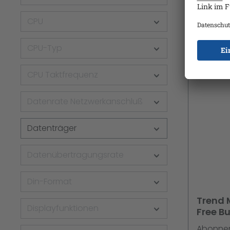
BlackBer
Ber
CPU
Multiling
CPU-Typ
CPU Taktfrequenz
Datenrate Netzwerkanschluß
Datenträger
Datenübertragungsrate
Din-Format
Trend 
Displayfunktionen
Free Bu
v5 2-5 
Abonneme