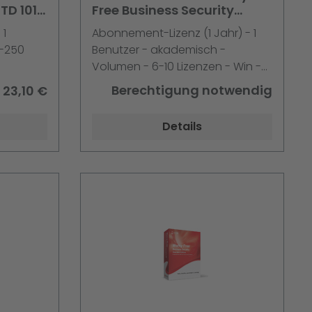
STD 101-
Free Business Security
Services v5 6-10 Liz. 1
 1
Abonnement-Lizenz (1 Jahr) - 1
ritt
Jahresliz.Preis p.Liz.
1-250
Benutzer - akademisch -
Volumen - 6-10 Lizenzen - Win -
Englisch
Berechtigung notwendig
23,10 €
Details