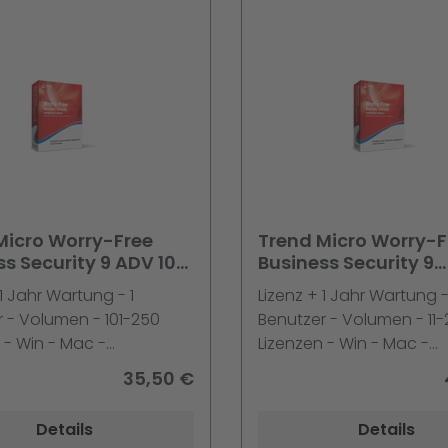
Micro Worry-Free
Trend Micro Worry-F
s Security 9 ADV 101-
Business Security 9
 + 1 Jahr
Advanced 11-25 Liz. +
 1 Jahr Wartung - 1
Lizenz + 1 Jahr Wartung -
nance 5er Schritt
Maint. 5er Schritte
 - Volumen - 101-250
Benutzer - Volumen - 11-
 - Win - Mac -
Lizenzen - Win - Mac -
ual
Multilingual
35,50 €
Details
Details