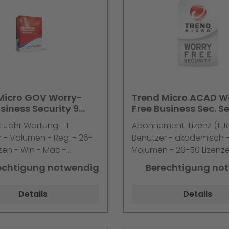
Micro GOV Worry-
Trend Micro ACAD W
siness Security 9
Free Business Sec. S
d 26-50 Liz. + 1J.
v5 26-50 Liz. 1 Jahre
 1 Jahr Wartung - 1
Abonnement-Lizenz (1 Jah
5er Schr.
Preis pro Li
 - Volumen - Reg. - 26-
Benutzer - akademisch 
zen - Win - Mac -
Volumen - 26-50 Lizenze
ual
Englisch
echtigung notwendig
Berechtigung no
Details
Details