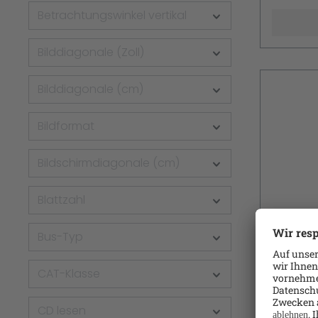
Betrachtungswinkel vertikal
Bilddiagonale (Zoll)
Bilddiagonale (cm)
Bildformat
Bildschirmdiagonale (cm)
Blattzahl
Bus-Typ
Trend 
Free Bu
Advance
CAT-Klasse
Abonneme
Maint. 
Benutzer
CD lesen
Lizenzen