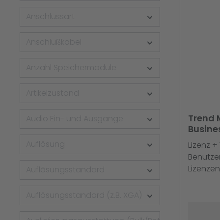
Anschlussart
Anschlußkabel
Anzahl Speichermodule
Artikelzustand
Trend 
Audio Ein- und Ausgänge
Busines
250 Liz.
Auflösung
Lizenz +
Mainte
Benutzer
Lizenzen
Auflösungsstandard
Multiling
Auflösungsstandard (z.B. XGA)