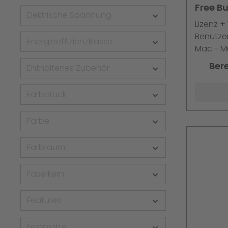
Free Bu
Elektrische Spannung
Advance
Lizenz +
Maint. 
Benutze
Energieeffizienzklasse
Mac - Mu
Ber
Enthaltenes Zubehör
Farbdruck
Farbe
Farbraum
Faserkern
Features
Festplatte