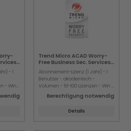
orry-
Trend Micro ACAD Worry-
ervices
Free Business Sec. Services
slizenz
v5 51-100 Liz. 1 Jahreslizenz
r) - 1
Abonnement-Lizenz (1 Jahr) - 1
Preis pro L
-
Benutzer - akademisch -
n - Win -
Volumen - 51-100 Lizenzen - Win -
Englisch
twendig
Berechtigung notwendig
Details