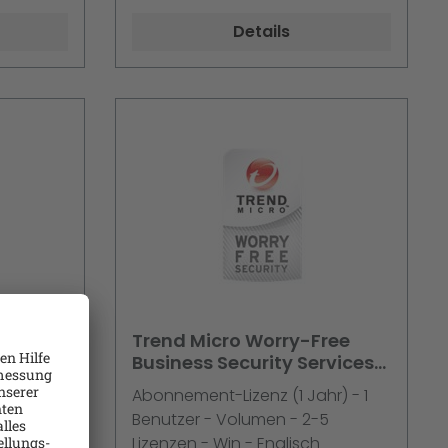
Details
ree
Trend Micro Worry-Free
Business Security Services
 1J.
v5 2-5 Liz. 1 Jahreslizenz
 1
Abonnement-Lizenz (1 Jahr) - 1
Preis pro Lizen
-100
Benutzer - Volumen - 2-5
ual
Lizenzen - Win - Englisch