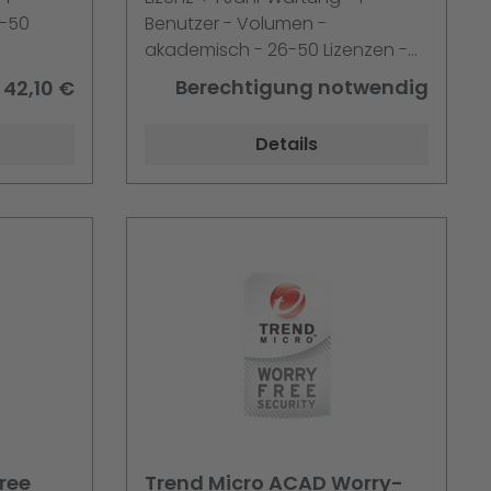
Maint. 5er Schr.
6-50
Benutzer - Volumen -
akademisch - 26-50 Lizenzen -
Win - Multilingual
Berechtigung notwendig
42,10 €
Details
ree
Trend Micro ACAD Worry-