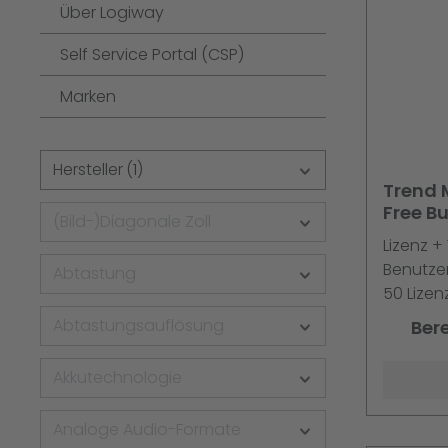
Über Logiway
Self Service Portal (CSP)
Marken
Hersteller
(1)
Trend 
Free Bu
(Bild-)Diagonale Zoll
Advance
Lizenz +
Maint. 
Benutzer
Abtastung
50 Lizen
Multiling
Abtastungsauflösung
Ber
Akkutechnologie
Analoge Audio-Formate