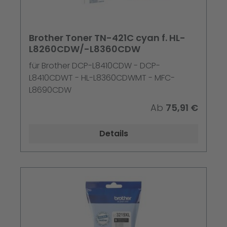
Brother Toner TN-421C cyan f. HL-
L8260CDW/-L8360CDW
für Brother DCP-L8410CDW - DCP-
L8410CDWT - HL-L8360CDWMT - MFC-
L8690CDW
Ab
75,91 €
Details