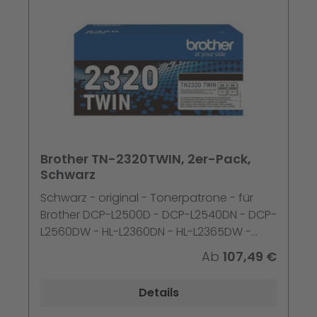
Brother TN-2320TWIN, 2er-Pack,
Schwarz
Schwarz - original - Tonerpatrone - für
Brother DCP-L2500D - DCP-L2540DN - DCP-
L2560DW - HL-L2360DN - HL-L2365DW -
MFC-L2700DN
Ab
107,49 €
Details