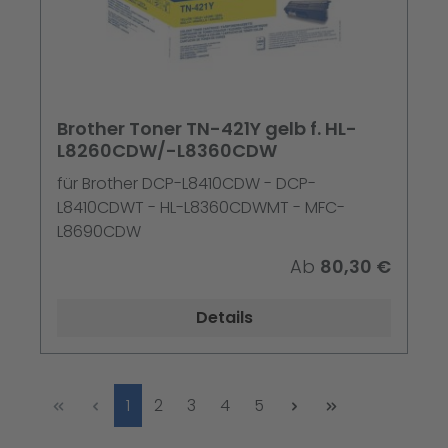
Brother Toner TN-421Y gelb f. HL-
L8260CDW/-L8360CDW
für Brother DCP-L8410CDW - DCP-
L8410CDWT - HL-L8360CDWMT - MFC-
L8690CDW
Ab
80,30 €
Details
Seite
Seite
Seite
Seite
Seite
1
2
3
4
5