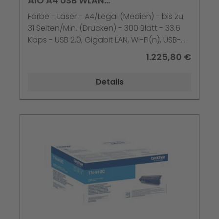
AIO A4 USB WLAN
Druck/Kopie/Scan/Fax 31S/min 1GB
Farbe - Laser - A4/Legal (Medien) - bis zu
Duplex
31 Seiten/Min. (Drucken) - 300 Blatt - 33.6
Kbps - USB 2.0, Gigabit LAN, Wi-Fi(n), USB-
Host, NFC - mit Brother PRINT AirBag für
1.225,80 €
400.000 Seiten
Details