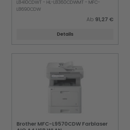
L8410CDWT - HL-L8360CDWMT - MFC-
L8690CDW
Ab
91,27 €
Details
Brother MFC-L9570CDW Farblaser