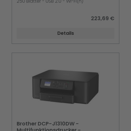
250 Blätter - USB 2.0 - Wi-Fi(n)
223,69 €
Details
Brother DCP-J1310DW -
Multifunktionsdrucker -