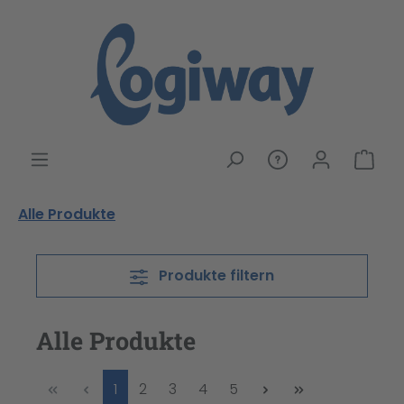
alt springen
War
Alle Produkte
Produkte filtern
Alle Produkte
Seite
Seite
Seite
Seite
Seite
1
2
3
4
5