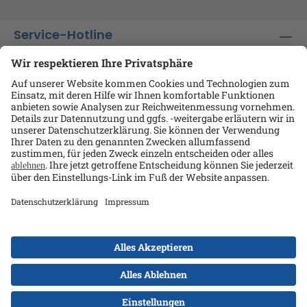
Service-Hotline
Shop-Service
Informationen
Ansprechpartner
Datenschutz
AGB
Kontakt
Impressum
Alle Preise exkl. gesetzl. Mehrwertsteuer zzgl.
Versandkosten
und ggf. Nachnahmegebühren, wenn
nicht anders angegeben.