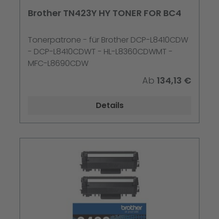
Brother TN423Y HY TONER FOR BC4
Tonerpatrone - für Brother DCP-L8410CDW
- DCP-L8410CDWT - HL-L8360CDWMT -
MFC-L8690CDW
Ab
134,13 €
Details