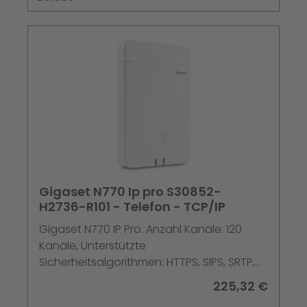
Gigaset N770 Ip pro S30852-
H2736-R101 - Telefon - TCP/IP
Gigaset N770 IP Pro. Anzahl Kanäle: 120
Kanäle, Unterstützte
Sicherheitsalgorithmen: HTTPS, SIPS, SRTP,
SSL/TLS, Kompatible Produkte: S700H PRO,
225,32 €
R700H PRO, R700H protect PRO, SL800H