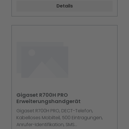
PRO, SL850H PRO. Maximum Innenabstand:
Details
50 m, Maximum Außenabstand: 300 m.
Produktfarbe: Weiß. Abmessungen (BxTxH):
110 x 42 x 180 mm, Gewicht: 220 g,
Verpackungsbreite: 163 mm
Gigaset R700H PRO
Erweiterungshandgerät
Gigaset R700H PRO, DECT-Telefon,
Kabelloses Mobilteil, 500 Eintragungen,
Anrufer-Identifikation, SMS