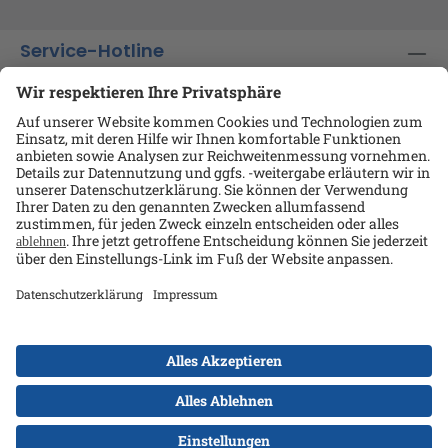
Service-Hotline
Shop-Service
Informationen
Ansprechpartner
Datenschutz
AGB
Kontakt
Impressum
Alle Preise exkl. gesetzl. Mehrwertsteuer zzgl.
Versandkosten
und ggf. Nachnahmegebühren, wenn
nicht anders angegeben.