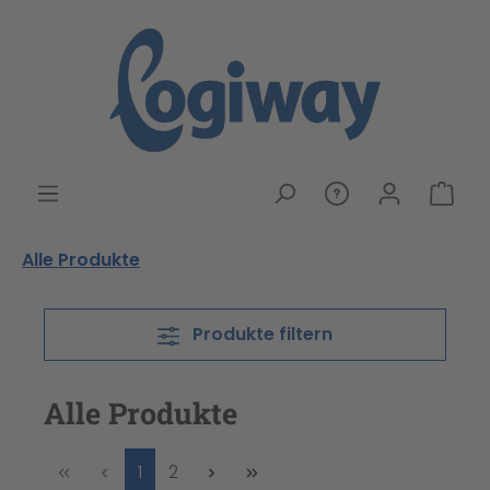
alt springen
War
Alle Produkte
Produkte filtern
Alle Produkte
Seite
Seite
1
2