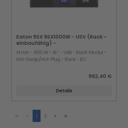
Eaton 9SX 9SX1000IR - USV (Rack -
einbaufähig) -
14 min - 900 W - 19 " - USB - Rack-Modul -
Hot-Swap/Hot-Plug - Rack - IEC
992,40 €
Details
Seite
Seite
1
2